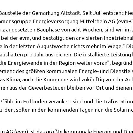
 Baustelle der Gemarkung Altstadt. Seit Juli entsteht hi
ehmensgruppe Energieversorgung Mittelrhein AG (evm-Gr
urz angesetzten Bauphase von acht Wochen, sind wir im Ze
 bei der evm, und bestätigt den anvisierten Inbetriebn
e in der letzten Augustwoche nichts mehr im Wege." D
ushalten pro Jahr ausreichen. Die installierte Leistung
 die Energiewende in der Region weiter voran", begründ
ement des größten kommunalen Energie- und Dienstle
das Klima, auch die Kommune wird zukünftig von der Anl
en aus der Gewerbesteuer bleiben vor Ort und dienen
Pfähle im Erdboden verankert sind und die Trafostation
rden, sollen in den kommenden Tagen nun die Solarmod
ein AG (evm) ist das größte kommunale Energie-und Di