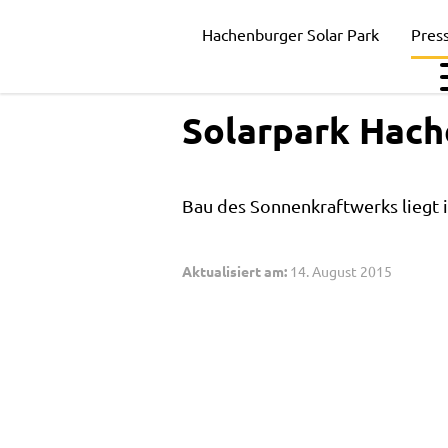
Solarpark
Pressemitteilungen
Solarpark Hachenburg wächst
Hachenburger Solar Park
Pres
Hachenburg
Solarpark Hach
wächst
Bau des Sonnenkraftwerks liegt i
Aktualisiert am:
14. August 2015