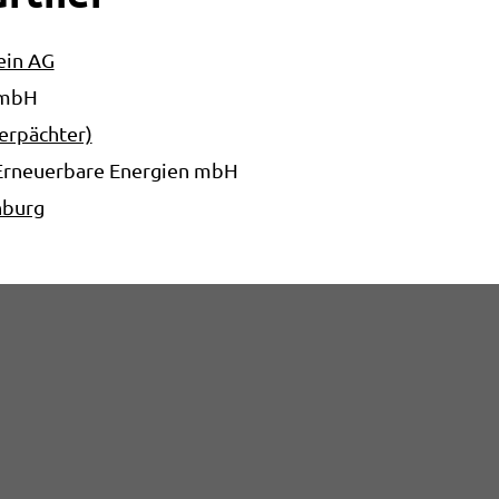
ein AG
GmbH
erpächter)
r Erneuerbare Energien mbH
nburg