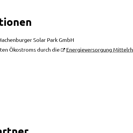
tionen
 Hachenburger Solar Park GmbH
gten Ökostroms durch die
Energieversorgung Mittelr
artner